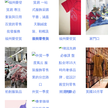
福州榮登貿
福州榮登貿
福州榮登貿
家門口
易 專注童
易 一站式
易 多元化
的“衛星工
裝與日用百
服飾采購平
服飾零售與
廠” 牛仔老
貨的零售批
臺，涵蓋天
批發服務
板織出全球
發服務
鵝絨套裝、
訂單，鄉親
鞋帽及童裝
共圓就業夢
零售與批發
初創服裝品
外貿一季度
潮流先鋒必
英國10月零
牌與工廠合
風云 服裝
修課 盤點
售數據 時
作打樣全攻
服飾零售業
全球15大時
裝銷售下滑