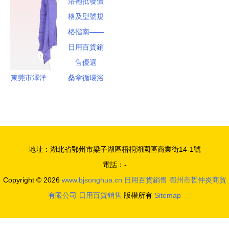
略 從理想
的分岔路口
尚奢侈品
1.3%，日
到現實的制
牌，從設計
用百貨表現
衣之路
殿堂到零售
低迷
帝國
東莞市澤洋
桑拿循環浴
服飾 打造
袍批發價格
時尚披肩零
及型號規格
售與批發的
指南——日
專業平臺
用百貨銷售
地址：湖北省鄂州市梁子湖區梧桐湖園區商業街14-1號
優選
電話：-
Copyright © 2026
www.bjsonghua.cn
日用百貨銷售
鄂州市哲仲炎商貿
有限公司
日用百貨銷售
版權所有
Sitemap