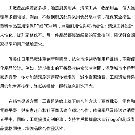
工廠產品線豐富多樣，涵蓋廚房用具、清潔工具、收納用品、個人護
理等多個領域。例如，不銹鋼廚房配件采用食品級材質，確保安全衛生；
塑料制品選用環保PP或PE材料，兼顧耐用性與可持續性；清潔工具設計
人性化，提升家務效率。每一件產品都經過嚴格的質量檢測，確保符合國
家標準和用戶體驗需求。
優美佳日用品廠注重創新與研發，結合市場趨勢和用戶反饋，不斷優
化產品設計。例如，近期推出的可折疊收納盒節省空間，深受城市小戶型
家庭喜愛；多功能清潔刷頭適配多種場景，減少資源浪費。工廠還積極采
用節能生產技術，降低碳排放，踐行綠色制造理念。
在銷售渠道方面，工廠通過線上線下結合的方式，覆蓋批發、零售和
電商平臺，與多家超市和社區商店建立穩定合作，確保產品及時送達消費
者手中。同時，工廠提供定制服務，支持客戶根據需求進行logo印刷或產
品規格調整，增強品牌合作靈活性。